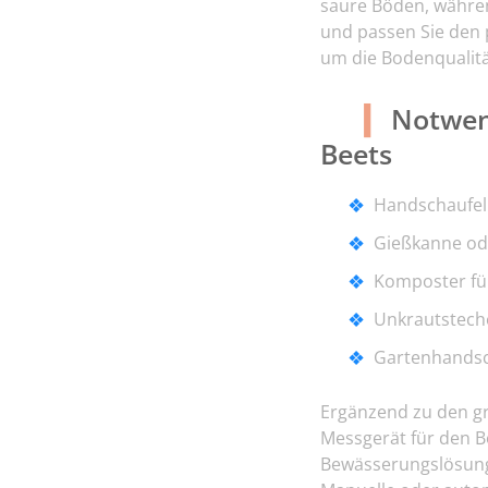
saure Böden, währen
und passen Sie den 
um die Bodenqualitä
Notwen
Beets
Handschaufel
Gießkanne od
Komposter für
Unkrautstech
Gartenhands
Ergänzend zu den g
Messgerät für den B
Bewässerungslösung s