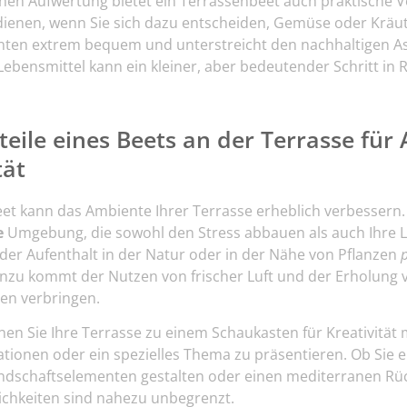
hen Aufwertung bietet ein Terrassenbeet auch praktische Vor
dienen, wenn Sie sich dazu entscheiden, Gemüse oder Kräut
ten extrem bequem und unterstreicht den nachhaltigen As
Lebensmittel kann ein kleiner, aber bedeutender Schritt in
teile eines Beets an der Terrasse fü
tät
Beet kann das Ambiente Ihrer Terrasse erheblich verbesser
e
Umgebung, die sowohl den Stress abbauen als auch Ihre 
 der Aufenthalt in der Natur oder in der Nähe von Pflanzen
p
inzu kommt der Nutzen von frischer Luft und der Erholung v
ien verbringen.
en Sie Ihre Terrasse zu einem Schaukasten für Kreativität 
tionen oder ein spezielles Thema zu präsentieren. Ob Sie e
dschaftselementen gestalten oder einen mediterranen Rüc
ichkeiten sind nahezu unbegrenzt.