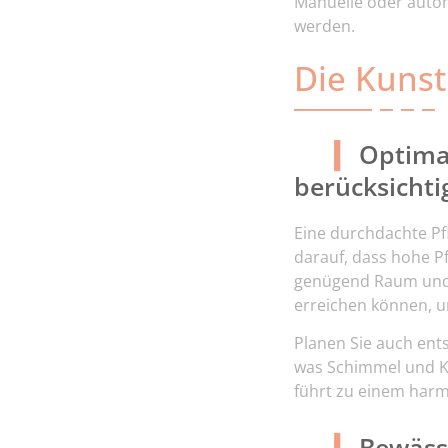
Manuelle oder autom
werden.
Die Kunst
Optima
berücksichti
Eine durchdachte Pf
darauf, dass hohe P
genügend Raum und Li
erreichen können, u
Planen Sie auch ent
was Schimmel und Kr
führt zu einem har
Bewäss