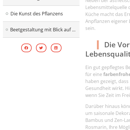
Neben der ästhetisc
Lebensmittelquelle 
Die Kunst des Pflanzens
Küche macht das Ern
Anpflanzen eigener 
sein.
Beetgestaltung mit Blick auf Design
Die Vor
Lebensquali
Ein gut gepflegtes 
für eine
farbenfroh
haben gezeigt, dass
Gesundheit wirkt. H
wenn Sie Zeit im Fre
Darüber hinaus könn
um saisonale Dekora
Bambus und Zen-Lan
Rosmarin, Ihre Mögl