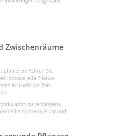
n Anforderungen ausgewählt
nd Zwischenräume
optimieren. Achten Sie
en, sodass jede Pflanze
nzen im Laufe der Zeit
hen.
zirkulation zu verbessern,
vermeidet späteren Frust und
r gesunde Pflanzen