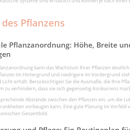
atische Systeme sind erhältlich und können je nach Ihre
 des Pflanzens
le Pflanzanordnung: Höhe, Breite u
gen
lanzanordnung kann das Wachstum Ihrer Pflanzen deutlich 
flanzen im Hintergrund und niedrigere im Vordergrund steh
cht erhält. Berücksichtigen Sie die Ausmaße, die Ihre Pfla
m zu verhindern, dass sie sich gegenseitig Konkurrenz mac
sprechende Abstände zwischen den Pflanzen ein, um die Luft
ankheiten vorbeugen kann. Eine gute Planung im Vorfeld 
monischen Gesamtbild.
erung und Pflege: Ein Routineplan fü