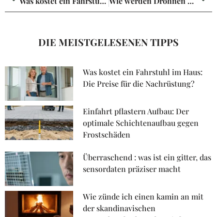
Was kostet ein Fahrstuhl im Haus: Die Preise für die Nachrüstung?
Wie werden Drohnen gesteuert: Die technische Funktionsweise für die sichere Navigation?
DIE MEISTGELESENEN TIPPS
Was kostet ein Fahrstuhl im Haus:
Die Preise für die Nachrüstung?
Einfahrt pflastern Aufbau: Der
optimale Schichtenaufbau gegen
Frostschäden
Überraschend : was ist ein gitter, das
sensordaten präziser macht
Wie zünde ich einen kamin an mit
der skandinavischen