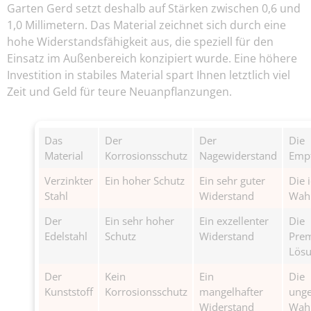
Garten Gerd setzt deshalb auf Stärken zwischen 0,6 und
1,0 Millimetern. Das Material zeichnet sich durch eine
hohe Widerstandsfähigkeit aus, die speziell für den
Einsatz im Außenbereich konzipiert wurde. Eine höhere
Investition in stabiles Material spart Ihnen letztlich viel
Zeit und Geld für teure Neuanpflanzungen.
Das
Der
Der
Die
Material
Korrosionsschutz
Nagewiderstand
Emp
Verzinkter
Ein hoher Schutz
Ein sehr guter
Die 
Stahl
Widerstand
Wah
Der
Ein sehr hoher
Ein exzellenter
Die
Edelstahl
Schutz
Widerstand
Pre
Lös
Der
Kein
Ein
Die
Kunststoff
Korrosionsschutz
mangelhafter
unge
Widerstand
Wah