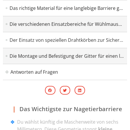
Das richtige Material für eine langlebige Barriere gegen Wühlmäuse im feuchten Erdreich
Die verschiedenen Einsatzbereiche für Wühlmausgitter im privaten Nutz- und Ziergarten
Der Einsatz von speziellen Drahtkörben zur Sicherung von jungen Obstbäumen und Rosen
Die Montage und Befestigung der Gitter für einen lückenlosen Schutz der Pflanzenwurzeln
Antworten auf Fragen
Das Wichtigste zur Nagetierbarriere
Du wählst künftig die Maschenweite von sechs
Millimetern. Diese Geometrie stoppt
kleine