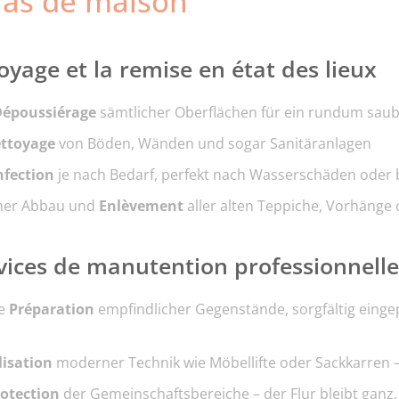
ras de maison
oyage et la remise en état des lieux
Dépoussiérage
sämtlicher Oberflächen für ein rundum sau
ttoyage
von Böden, Wänden und sogar Sanitäranlagen
nfection
je nach Bedarf, perfekt nach Wasserschäden oder
her Abbau und
Enlèvement
aller alten Teppiche, Vorhänge
vices de manutention professionnell
te
Préparation
empfindlicher Gegenstände, sorgfältig einge
lisation
moderner Technik wie Möbellifte oder Sackkarren 
rotection
der Gemeinschaftsbereiche – der Flur bleibt gan