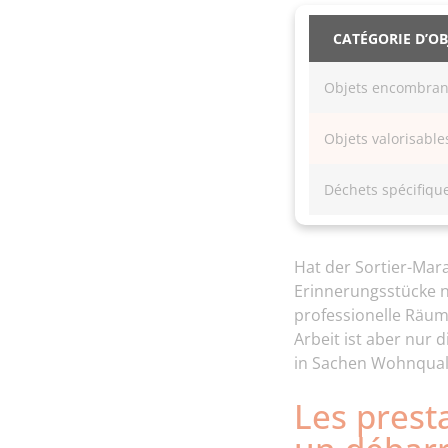
CATÉGORIE D’OB
Objets encombran
Objets valorisable
Déchets spécifiqu
Hat der Sortier-Mara
Erinnerungsstücke ne
professionelle Räum
Arbeit ist aber nur 
in Sachen Wohnqual
Les prest