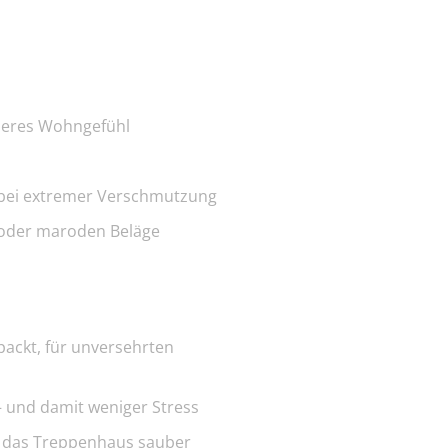
beres Wohngefühl
 bei extremer Verschmutzung
 oder maroden Beläge
e
packt, für unversehrten
– und damit weniger Stress
z, das Treppenhaus sauber