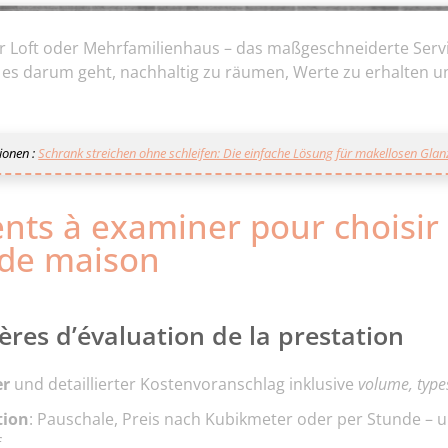
 Loft oder Mehrfamilienhaus – das maßgeschneiderte Servi
es darum geht, nachhaltig zu räumen, Werte zu erhalten un
ionen :
Schrank streichen ohne schleifen: Die einfache Lösung für makellosen Glan
nts à examiner pour choisir 
 de maison
tères d’évaluation de la prestation
er
und detaillierter Kostenvoranschlag inklusive
volume, types
tion
: Pauschale, Preis nach Kubikmeter oder per Stunde –
f