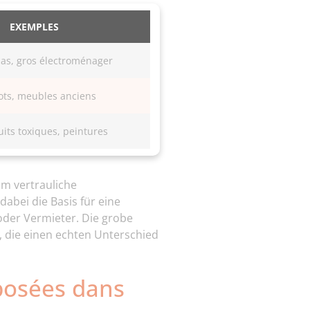
EXEMPLES
as, gros électroménager
lots, meubles anciens
uits toxiques, peintures
um vertrauliche
abei die Basis für eine
oder Vermieter. Die grobe
n, die einen echten Unterschied
posées dans