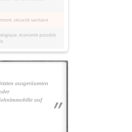
ement, sécurité sanitaire
ologique, économie possible
is
letzten ausgeräumten
oder
 Wohnimmobilie auf