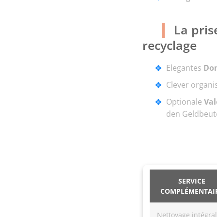
La pris
recyclage
Elegantes
Do
Clever organi
Optionale
Val
den Geldbeute
SERVICE
COMPLÉMENTAI
Nettoyage intégral