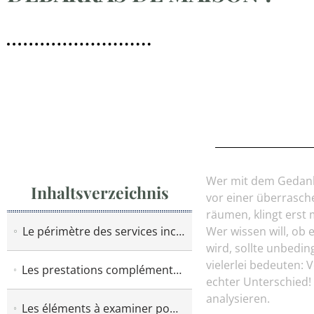
Wer mit dem Gedanken
Inhaltsverzeichnis
vor einer überrasch
räumen, klingt erst
Le périmètre des services inclus dans un débarras de maison
Wer wissen will, ob 
wird, sollte unbedi
vielerlei bedeuten:
Les prestations complémentaires proposées dans un débarras de maison
echter Unterschied! 
analysieren.
Les éléments à examiner pour choisir une offre de débarras de maison