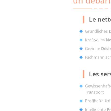
un débar
Le nett
Gründliches
Kraftvolles
Ne
Gezielte
Dési
Fachmännisc
Les ser
Gewissenhaf
Transport
Profihafte
Uti
Intelligente
P