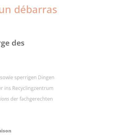
 un débarras
rge des
 sowie sperrigen Dingen
r ins Recyclingzentrum
tions
der fachgerechten
aison