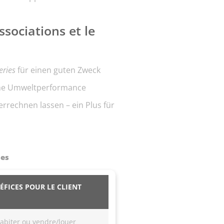
sociations et le
eries
für einen guten Zweck
iche Umweltperformance
rrechnen lassen – ein Plus für
ses
ÉFICES POUR LE CLIENT
habiter ou vendre/louer