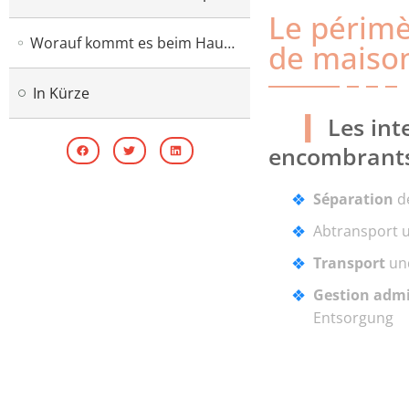
Le périmè
Worauf kommt es beim Haus-Débarras wirklich an?
de maiso
In Kürze
Les int
encombrant
Séparation
de
Abtransport
Transport
und
Gestion admi
Entsorgung