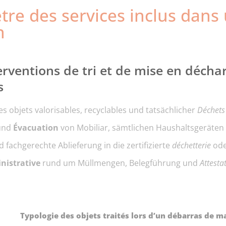
tre des services inclus dans
n
erventions de tri et de mise en décha
s
s objets valorisables, recyclables und tatsächlicher
Déchets
 und
Évacuation
von Mobiliar, sämtlichen Haushaltsgeräten
 fachgerechte Ablieferung in die zertifizierte
déchetterie
ode
nistrative
rund um Müllmengen, Belegführung und
Attesta
Typologie des objets traités lors d’un débarras de m