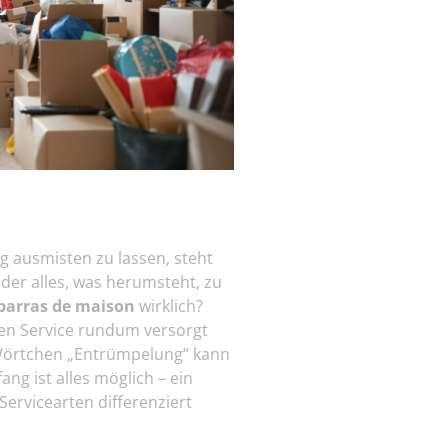
g ausmisten zu lassen, steht
der alles, was herumsteht, zu
barras de maison
wirklich?
chen Service rundum versorgt
e Wörtchen „Entrümpelung“ kann
g ist alles möglich – ein
Servicearten differenziert