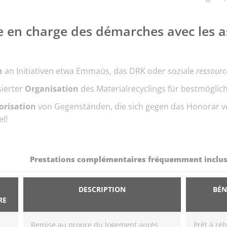
e en charge des démarches avec les as
n
an Initiativen etwa Emmaüs, das DRK oder soziale
ressourc
sierter
Organisation
des Materialrecyclings für bestmögl
orisation
von Gegenständen, die sich gegen das Honorar ve
l!
Prestations complémentaires fréquemment inclu
DESCRIPTION
BÉN
RE
Remise au propre du logement après
Prêt à ré