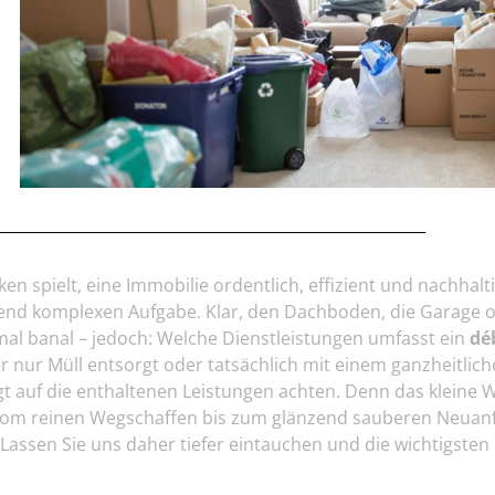
 spielt, eine Immobilie ordentlich, effizient und nachhalti
end komplexen Aufgabe. Klar, den Dachboden, die Garage o
 mal banal – jedoch: Welche Dienstleistungen umfasst ein
dé
er nur Müll entsorgt oder tatsächlich mit einem ganzheitli
ngt auf die enthaltenen Leistungen achten. Denn das klein
 Vom reinen Wegschaffen bis zum glänzend sauberen Neuanfan
Lassen Sie uns daher tiefer eintauchen und die wichtigsten 