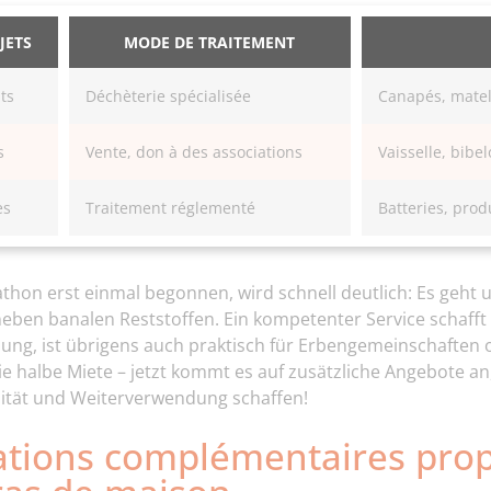
JETS
MODE DE TRAITEMENT
ts
Déchèterie spécialisée
Canapés, matel
s
Vente, don à des associations
Vaisselle, bibe
es
Traitement réglementé
Batteries, prod
thon erst einmal begonnen, wird schnell deutlich: Es geht 
ben banalen Reststoffen. Ein kompetenter Service schafft d
ung, ist übrigens auch praktisch für Erbengemeinschaften 
die halbe Miete – jetzt kommt es auf zusätzliche Angebote a
ität und Weiterverwendung schaffen!
ations complémentaires pro