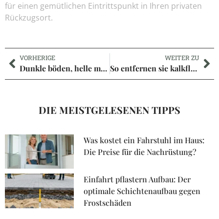
für einen gemütlichen Eintrittspunkt in Ihren privaten
Rückzugsort.
VORHERIGE
WEITER ZU
Dunkle böden, helle möbel: kontraste, die dein zuhause erstrahlen lassen
So entfernen sie kalkflecken aus ihrer dusche: überraschend einfache lösungen
DIE MEISTGELESENEN TIPPS
Was kostet ein Fahrstuhl im Haus:
Die Preise für die Nachrüstung?
Einfahrt pflastern Aufbau: Der
optimale Schichtenaufbau gegen
Frostschäden