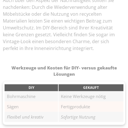
Auch über den Aspekt der Nachhaltigkeit sollten Sie
nachdenken: Durch die Wiederverwendung alter
Möbelstücke oder die Nutzung von recycelten
Materialien leisten Sie einen wichtigen Beitrag zum
Umweltschutz. Im DIY-Bereich sind Ihrer Kreativität
keine Grenzen gesetzt. Vielleicht finden Sie sogar im
Vintage-Look einen besonderen Charme, der sich
perfekt in Ihre Inneneinrichtung integriert.
Werkzeuge und Kosten für DIY- versus gekaufte
Lösungen
DIY
GEKAUFT
Bohrmaschine
Keine Werkzeuge nötig
Sägen
Fertigprodukte
Flexibel und kreativ
Sofortige Nutzung