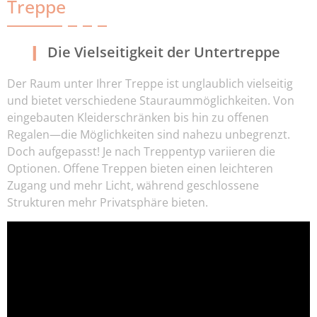
Treppe
Die Vielseitigkeit der Untertreppe
Der Raum unter Ihrer Treppe ist unglaublich vielseitig
und bietet verschiedene Stauraummöglichkeiten. Von
eingebauten Kleiderschränken bis hin zu offenen
Regalen—die Möglichkeiten sind nahezu unbegrenzt.
Doch aufgepasst! Je nach Treppentyp variieren die
Optionen. Offene Treppen bieten einen leichteren
Zugang und mehr Licht, während geschlossene
Strukturen mehr Privatsphäre bieten.