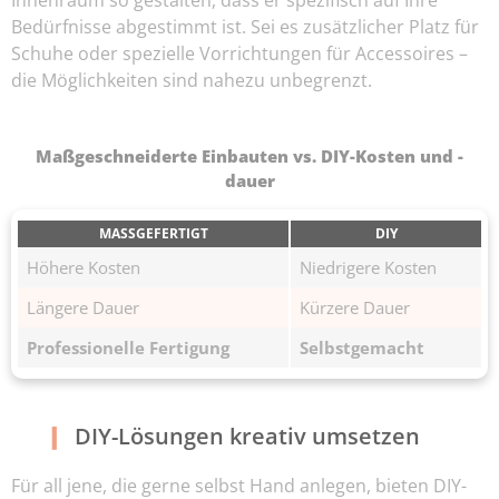
Innenraum so gestalten, dass er spezifisch auf Ihre
Bedürfnisse abgestimmt ist. Sei es zusätzlicher Platz für
Schuhe oder spezielle Vorrichtungen für Accessoires –
die Möglichkeiten sind nahezu unbegrenzt.
Maßgeschneiderte Einbauten vs. DIY-Kosten und -
dauer
MASSGEFERTIGT
DIY
Höhere Kosten
Niedrigere Kosten
Längere Dauer
Kürzere Dauer
Professionelle Fertigung
Selbstgemacht
DIY-Lösungen kreativ umsetzen
Für all jene, die gerne selbst Hand anlegen, bieten DIY-