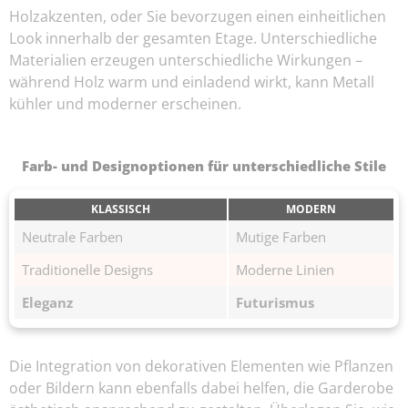
Holzakzenten, oder Sie bevorzugen einen einheitlichen
Look innerhalb der gesamten Etage. Unterschiedliche
Materialien erzeugen unterschiedliche Wirkungen –
während Holz warm und einladend wirkt, kann Metall
kühler und moderner erscheinen.
Farb- und Designoptionen für unterschiedliche Stile
KLASSISCH
MODERN
Neutrale Farben
Mutige Farben
Traditionelle Designs
Moderne Linien
Eleganz
Futurismus
Die Integration von dekorativen Elementen wie Pflanzen
oder Bildern kann ebenfalls dabei helfen, die Garderobe