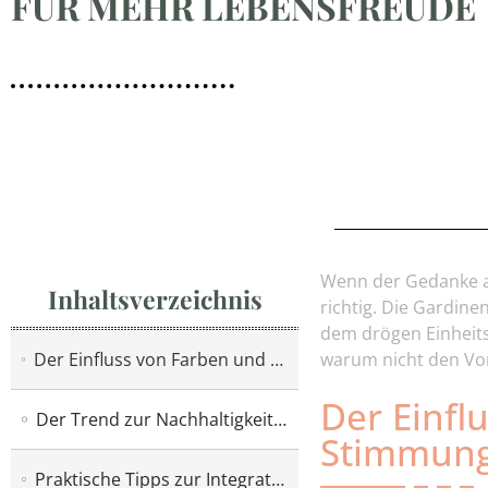
FÜR MEHR LEBENSFREUDE
Wenn der Gedanke an
Inhaltsverzeichnis
richtig. Die Gardine
dem drögen Einheits
Der Einfluss von Farben und Mustern auf die Stimmung im Wohnzimmer
warum nicht den Vor
Der Einfl
Der Trend zur Nachhaltigkeit im Gardinendesign
Stimmun
Praktische Tipps zur Integration der Gardinentrends in Ihr Zuhause