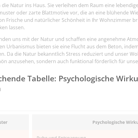
 die Natur ins Haus. Sie verleihen dem Raum eine lebendige,
uster oder zarte Blattmotive vor, die an eine blühende Wi
on Frische und natürlicher Schönheit in Ihr Wohnzimmer b
ken lassen.
inden uns mit der Natur und schaffen eine angenehme Atm
en Urbanismus bieten sie eine Flucht aus dem Beton, indem
. Da die Natur bekanntlich Stress reduziert und unser Woh
hön anzusehen, sondern auch funktional förderlich für uns
ichende Tabelle: Psychologische Wirk
n
ster
Psychologische Wirk
Ruhe und Entspannung