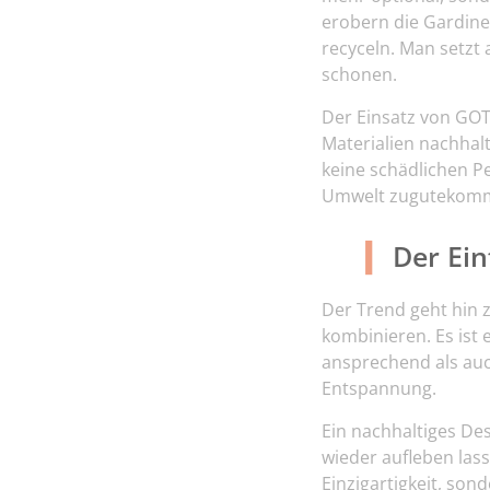
erobern die Gardinen
recyceln. Man setzt
schonen.
Der Einsatz von GOTS-
Materialien nachhal
keine schädlichen P
Umwelt zugutekom
Der Ein
Der Trend geht hin 
kombinieren. Es ist
ansprechend als auc
Entspannung.
Ein nachhaltiges Des
wieder aufleben las
Einzigartigkeit, so