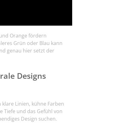
 und Orange fördern
leres Grün oder Blau kann
nd genau hier setzt der
rale Designs
klare Linien, kühne Farben
e Tiefe und das Gefühl von
lebendiges Design suchen.