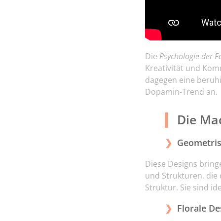
Die
Psychologie der F
Kreativität und Kom
dagegen eine beruhi
Dopamin-Trend an.
Die Mac
Geometris
Diese Designs bring
und Strukturen, die
Struktur. Sie sind i
Florale De