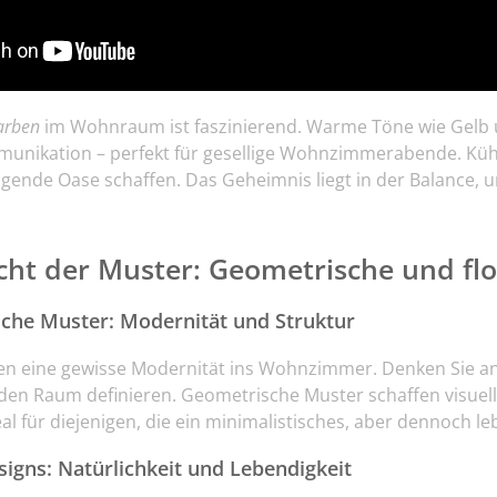
arben
im Wohnraum ist faszinierend. Warme Töne wie Gelb
munikation – perfekt für gesellige Wohnzimmerabende. Küh
gende Oase schaffen. Das Geheimnis liegt in der Balance, u
ht der Muster: Geometrische und flo
che Muster: Modernität und Struktur
en eine gewisse Modernität ins Wohnzimmer. Denken Sie an 
 den Raum definieren. Geometrische Muster schaffen visuell
deal für diejenigen, die ein minimalistisches, aber dennoch 
signs: Natürlichkeit und Lebendigkeit