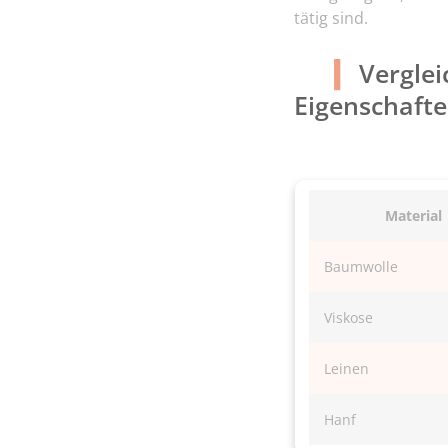
tätig sind.
Verglei
Eigenschaft
Material
Baumwolle
Viskose
Leinen
Hanf