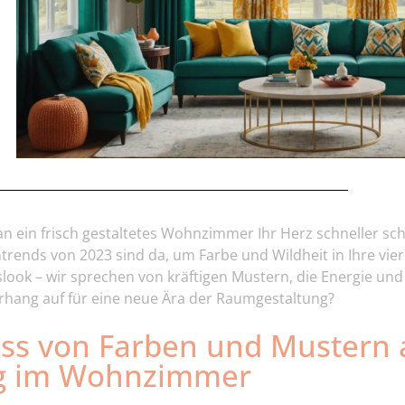
 ein frisch gestaltetes Wohnzimmer Ihr Herz schneller schl
ntrends von 2023 sind da, um Farbe und Wildheit in Ihre vi
look – wir sprechen von kräftigen Mustern, die Energie und
hang auf für eine neue Ära der Raumgestaltung?
uss von Farben und Mustern 
g im Wohnzimmer