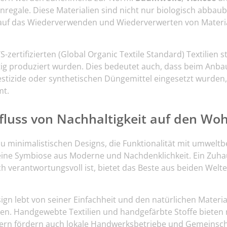
regale. Diese Materialien sind nicht nur biologisch abbaub
 auf das Wiederverwenden und Wiederverwerten von Materi
zertifizierten (Global Organic Textile Standard) Textilien ste
tig produziert wurden. Dies bedeutet auch, dass beim Anb
estizide oder synthetischen Düngemittel eingesetzt wurden
mt.
fluss von Nachhaltigkeit auf den Woh
zu minimalistischen Designs, die Funktionalität mit umwelt
 eine Symbiose aus Moderne und Nachdenklichkeit. Ein Zuha
h verantwortungsvoll ist, bietet das Beste aus beiden Welt
ign lebt von seiner Einfachheit und den natürlichen Materiali
sen. Handgewebte Textilien und handgefärbte Stoffe bieten 
ndern fördern auch lokale Handwerksbetriebe und Gemeinscha