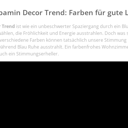
pamin Decor Trend: Farben für gute 
 Trend
ist wie ein unbeschwerter Spaziergang durch ein Bl
hlen, die Fröhlichkeit und Energie ausstrahlen. Doch was s
verschiedene Farben können tatsächlich unsere Stimmung 
 während Blau Ruhe ausstrahlt. Ein farbenfrohes Wohnzimmer
auch ein Stimmungserheller.