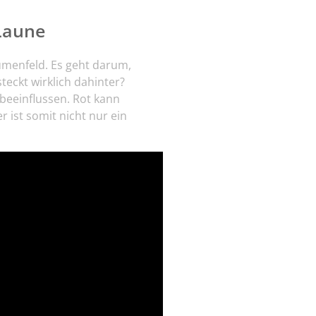
Laune
umenfeld. Es geht darum,
teckt wirklich dahinter?
beeinflussen. Rot kann
 ist somit nicht nur ein