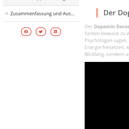
Der Do
Zusammenfassung und Ausblick
Der
Dopamin Decor
Farben bewusst zu wä
Psychologen sagen, 
Energie freisetzen,
Blickfang, sondern 