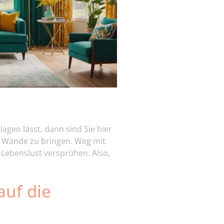
agen lässt, dann sind Sie hier
er Wände zu bringen. Weg mit
 Lebenslust versprühen. Also,
auf die