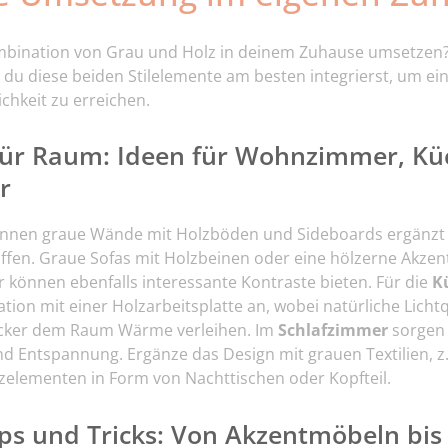
bination von Grau und Holz in deinem Zuhause umsetzen? H
e du diese beiden Stilelemente am besten integrierst, um e
chkeit zu erreichen.
ür Raum: Ideen für Wohnzimmer, Kü
r
nnen graue Wände mit Holzböden und Sideboards ergänzt 
fen. Graue Sofas mit Holzbeinen oder eine hölzerne Akze
 können ebenfalls interessante Kontraste bieten. Für die
K
ion mit einer Holzarbeitsplatte an, wobei natürliche Licht
ocker dem Raum Wärme verleihen. Im
Schlafzimmer
sorgen 
nd Entspannung. Ergänze das Design mit grauen Textilien, 
elementen in Form von Nachttischen oder Kopfteil.
pps und Tricks: Von Akzentmöbeln bi