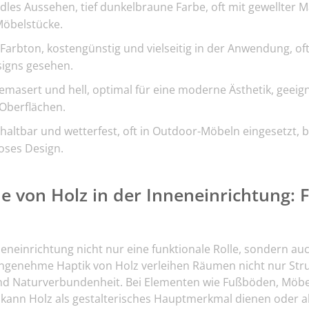
dles Aussehen, tief dunkelbraune Farbe, oft mit gewellter M
Möbelstücke.
 Farbton, kostengünstig und vielseitig in der Anwendung, of
signs gesehen.
emasert und hell, optimal für eine moderne Ästhetik, geeign
Oberflächen.
altbar und wetterfest, oft in Outdoor-Möbeln eingesetzt, b
oses Design.
le von Holz in der Inneneinrichtung:
nneneinrichtung nicht nur eine funktionale Rolle, sondern au
genehme Haptik von Holz verleihen Räumen nicht nur Stru
und Naturverbundenheit. Bei Elementen wie Fußböden, Möb
ann Holz als gestalterisches Hauptmerkmal dienen oder als