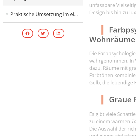
unfassbare Vielseiti
Design bis hin zu lu
Praktische Umsetzung im eigenen Zuhause
Farbpsy
Wohnräume
Die Farbpsychologie 
wahrgenommen. In W
dazu, Räume mit gra
Farbtönen kombinier
Gelb, die lebendige
Graue 
Es gibt viele Schat
zu einem warmen
T
Die Auswahl der ri