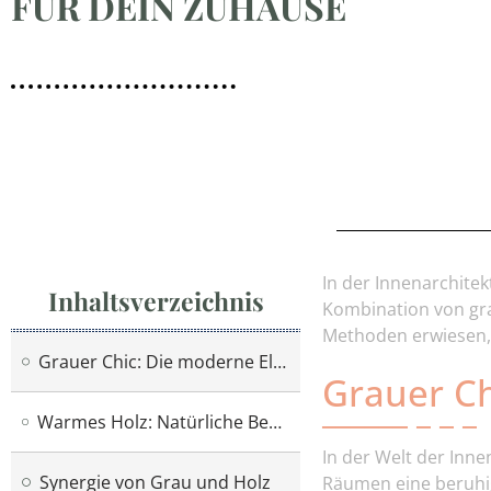
FÜR DEIN ZUHAUSE
In der Innenarchite
Inhaltsverzeichnis
Kombination von gra
Methoden erwiesen, 
Grauer Chic: Die moderne Eleganz
Grauer Ch
Warmes Holz: Natürliche Behaglichkeit
In der Welt der Inn
Synergie von Grau und Holz
Räumen eine beruhig