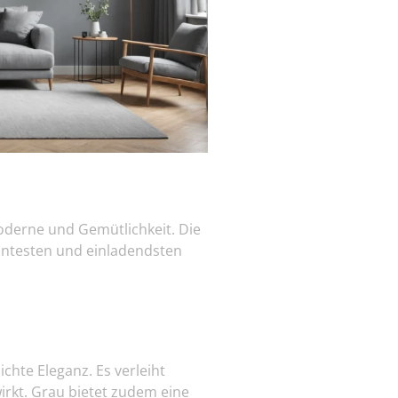
oderne und Gemütlichkeit. Die
antesten und einladendsten
chte Eleganz. Es verleiht
irkt. Grau bietet zudem eine