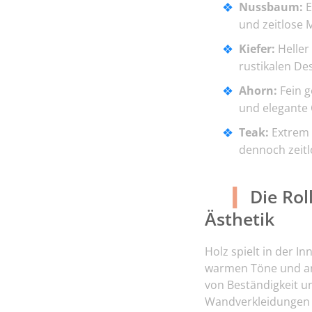
Nussbaum:
E
und zeitlose 
Kiefer:
Heller
rustikalen De
Ahorn:
Fein g
und elegante 
Teak:
Extrem h
dennoch zeitl
Die Rol
Ästhetik
Holz spielt in der I
warmen Töne und an
von Beständigkeit 
Wandverkleidungen k