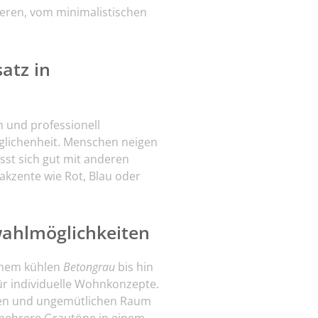
nieren, vom minimalistischen
atz in
ch und professionell
lichenheit. Menschen neigen
sst sich gut mit anderen
akzente wie Rot, Blau oder
wahlmöglichkeiten
einem kühlen
Betongrau
bis hin
für individuelle Wohnkonzepte.
lten und ungemütlichen Raum