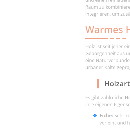
und einem einladen
Raum zu kombinieren
integrieren, um zusä
Warmes Ho
Holz ist seit jeher e
Geborgenheit aus un
eine Naturverbunden
urbaner Kälte gepräg
Holzar
Es gibt zahlreiche H
ihre eigenen Eigensc
Eiche:
Sehr ro
verleiht und 