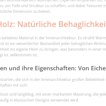
den Wohlfühlbereich ausmachen. Experten empfehlen oft, 
, um Tiefe und Struktur zu schaffen, und dabei Texturen i
tzliche Dimension zu bieten.
lz: Natürliche Behaglichkei
in beliebtes Material in der Innenarchitektur. Es strahlt Wär
d ist ein wesentlicher Bestandteil jeder behaglichen Wohn
heit ins eigene Heim zu bringen, was besonders in einer m
t ist, willkommen ist.
ten und ihre Eigenschaften: Von Eic
olzarten, die sich in der Innenarchitektur großer Beliebtheit
haften mit sich:
bust und langlebig, mit einer markanten Maserung, die je
häufig in klassischen Designs verwendet wird.