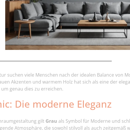
ktur suchen viele Menschen nach der idealen Balance von M
uen Akzenten und warmem Holz hat sich als eine der eleg
um genau dies zu erreichen.
ic: Die moderne Eleganz
enraumgestaltung gilt
Grau
als Symbol für Moderne und schli
ende Atmosphäre, die sowohl stilvoll als auch zeitgemäß w