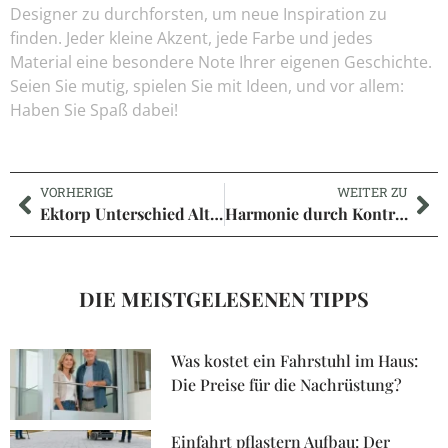
Designer zu durchforsten, um neue Inspiration zu
finden. Jeder kleine Akzent, jede Farbe und jedes
Material eine besondere Note Ihrer eigenen Geschichte.
Seien Sie mutig, spielen Sie mit Ideen, und vor allem:
Haben Sie Spaß dabei!
VORHERIGE
WEITER ZU
Ektorp Unterschied Altes und Neues Modell: Möbelgeschichte neu erleben
Harmonie durch Kontrast : warum ein haus graue fassade weiße fenster modernität verkörpert
DIE MEISTGELESENEN TIPPS
Was kostet ein Fahrstuhl im Haus:
Die Preise für die Nachrüstung?
Einfahrt pflastern Aufbau: Der