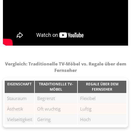
Vergleich: Traditionelle TV-Möbel vs. Regale über dem
Fernseher
EIGENSCHAFT
TRADITIONELLE TV-
REGALE ÜBER DEM
MÖBEL
FERNSEHER
Stauraum
Begrenzt
Flexibel
Ästhetik
Oft wuchtig
Luftig
Vielseitigkeit
Gering
Hoch