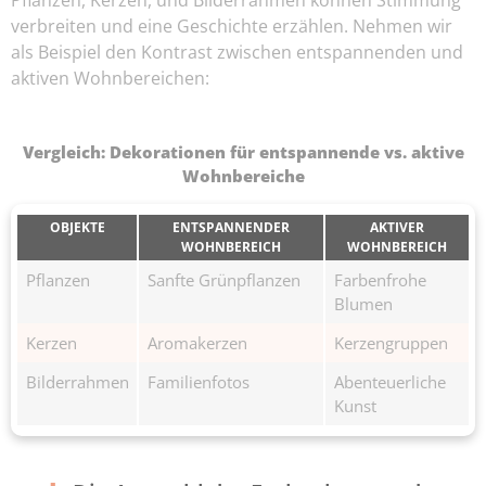
verbreiten und eine Geschichte erzählen. Nehmen wir
als Beispiel den Kontrast zwischen entspannenden und
aktiven Wohnbereichen:
Vergleich: Dekorationen für entspannende vs. aktive
Wohnbereiche
OBJEKTE
ENTSPANNENDER
AKTIVER
WOHNBEREICH
WOHNBEREICH
Pflanzen
Sanfte Grünpflanzen
Farbenfrohe
Blumen
Kerzen
Aromakerzen
Kerzengruppen
Bilderrahmen
Familienfotos
Abenteuerliche
Kunst