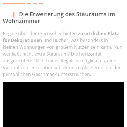
Die Erweiterung des Stauraums im
Wohnzimmer
Regale über dem Fernseher bieten
zusätzlichen Platz
für Dekorationen
und Bücher, was besonders in
kleinen Wohnungen von großem Nutzen sein kann. Nun,
wer liebt nicht extra Stauraum? Die horizontal
ausgerichtete Fläche eines Regals ermöglicht es, eine
Vielzahl von Dekorationsobjekten zu platzieren, die den
persönlichen Geschmack unterstreichen.