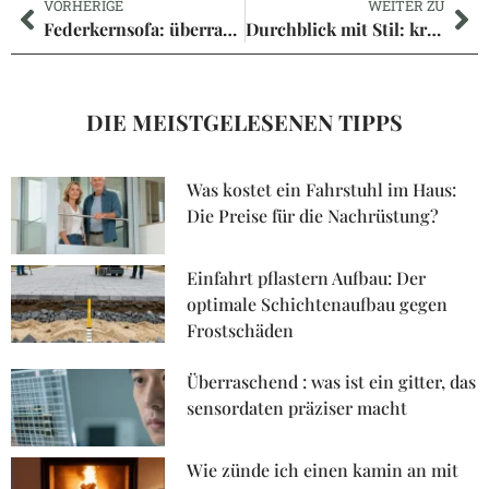
VORHERIGE
WEITER ZU
Federkernsofa: überraschende vor- und nachteile für dein wohnzimmerglück
Durchblick mit Stil: kreative sichtschutzideen für bodentiefe fenster
DIE MEISTGELESENEN TIPPS
Was kostet ein Fahrstuhl im Haus:
Die Preise für die Nachrüstung?
Einfahrt pflastern Aufbau: Der
optimale Schichtenaufbau gegen
Frostschäden
Überraschend : was ist ein gitter, das
sensordaten präziser macht
Wie zünde ich einen kamin an mit