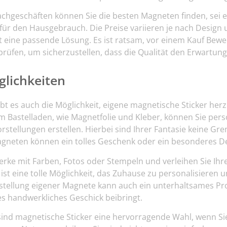
Fachgeschäften können Sie die besten Magneten finden, sei e
r den Hausgebrauch. Die Preise variieren je nach Design u
t eine passende Lösung. Es ist ratsam, vor einem Kauf Be
rüfen, um sicherzustellen, dass die Qualität den Erwartung
glichkeiten
ibt es auch die Möglichkeit, eigene magnetische Sticker herz
m Bastelladen, wie Magnetfolie und Kleber, können Sie per
stellungen erstellen. Hierbei sind Ihrer Fantasie keine Gre
neten können ein tolles Geschenk oder ein besonderes Det
Werke mit Farben, Fotos oder Stempeln und verleihen Sie Ih
 ist eine tolle Möglichkeit, das Zuhause zu personalisieren un
stellung eigener Magnete kann auch ein unterhaltsames Proje
es handwerkliches Geschick beibringt.
nd magnetische Sticker eine hervorragende Wahl, wenn Si