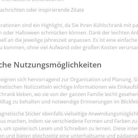
achrichten oder inspirierende Zitate
rationen sind ein Highlight, da Sie Ihren Kühlschrank mit 
n oder Halloween schmücken können. Dank der leichten An
ll an die jeweilige Jahreszeit anpassen. Es ist eine einfache
u kommen, ohne viel Aufwand oder großen Kosten verursa
sche Nutzungsmöglichkeiten
 eignen sich hervorragend zur Organisation und Planung. 
tischen Notizzetteln wichtige Informationen wie Einkaufs
chrank kleben, wo sie von der ganzen Familie leicht gesehen
Alltag zu behalten und notwendige Erinnerungen im Blickfel
agnetische Sticker ebenfalls vielseitige Anwendungsmöglichk
raus machen, indem sie verschiedene Formen und Farben z
 um spielerisch Lesen und Schreiben zu lernen. Diese inte
nen und bieten gleichzeitig eine unterhaltsame und pädagog