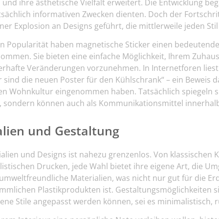
nd ihre ästhetische Vielfalt erweitert. Die Entwicklung beg
sächlich informativen Zwecken dienten. Doch der Fortschri
iner Explosion an Designs geführt, die mittlerweile jeden St
n Popularität haben magnetische Sticker einen bedeutenden
mmen. Sie bieten eine einfache Möglichkeit, Ihrem Zuhaus
erhafte Veränderungen vorzunehmen. In Internetforen liest
r sind die neuen Poster für den Kühlschrank
“ – ein Beweis d
en Wohnkultur eingenommen haben. Tatsächlich spiegeln si
, sondern können auch als Kommunikationsmittel innerhalb
alien und Gestaltung
rialien und Designs ist nahezu grenzenlos. Von klassischen 
listischen Drucken, jede Wahl bietet ihre eigene Art, die U
weltfreundliche Materialien, was nicht nur gut für die Erd
ömmlichen Plastikprodukten ist. Gestaltungsmöglichkeiten s
dene Stile angepasst werden können, sei es minimalistisch, ru