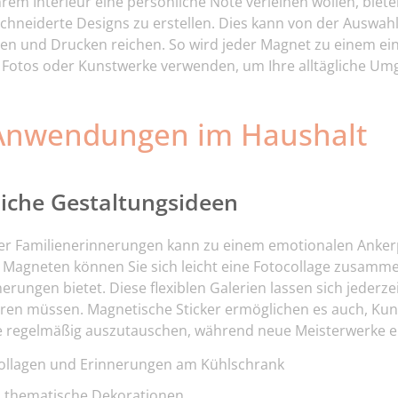
hrem Interieur eine persönliche Note verleihen wollen, bieten
chneiderte Designs
zu erstellen. Dies kann von der Auswahl
n und Drucken reichen. So wird jeder Magnet zu einem ein
Fotos oder Kunstwerke verwenden, um Ihre alltägliche Um
 Anwendungen im Haushalt
liche Gestaltungsideen
ler Familienerinnerungen kann zu einem emotionalen Anke
 Magneten können Sie sich leicht eine Fotocollage zusammens
erungen bietet. Diese flexiblen Galerien lassen sich jederz
ren müssen. Magnetische Sticker ermöglichen es auch, Ku
ie regelmäßig auszutauschen, während neue Meisterwerke e
collagen und Erinnerungen am Kühlschrank
d thematische Dekorationen