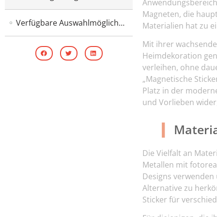
Anwendungsbereich u
Magneten, die haupt
Verfügbare Auswahlmöglichkeiten auf dem Markt
Materialien hat zu e
Mit ihrer wachsende
Heimdekoration geno
verleihen, ohne dau
„
Magnetische Sticke
Platz in der modern
und Vorlieben wider
Materi
Die Vielfalt an Mate
Metallen mit fotorea
Designs verwenden um
Alternative zu herk
Sticker für verschie