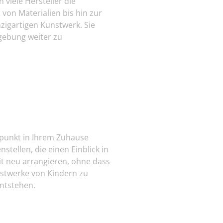
 viele Hersteller die
 von Materialien bis hin zur
zigartigen Kunstwerk. Sie
gebung weiter zu
rpunkt in Ihrem Zuhause
tellen, die einen Einblick in
eit neu arrangieren, ohne dass
nstwerke von Kindern zu
ntstehen.