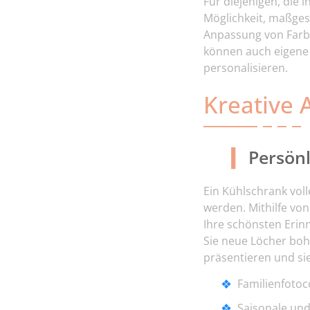
Für diejenigen, die i
Möglichkeit,
maßges
Anpassung von Farbe
können auch eigene 
personalisieren.
Kreative
Persön
Ein Kühlschrank vol
werden. Mithilfe von
Ihre schönsten Erinn
Sie neue Löcher boh
präsentieren und s
Familienfoto
Saisonale un