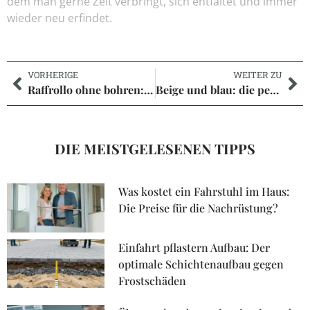
dem man gerne Zeit verbringt, sich entfaltet und immer
wieder neu erfindet.
VORHERIGE
WEITER ZU
Raffrollo ohne bohren: wie du Privatsphäre schaffst ohne Kompromisse einzugehen
Beige und blau: die perfekte kombination für ein stilvolles maison-ambiente
DIE MEISTGELESENEN TIPPS
Was kostet ein Fahrstuhl im Haus:
Die Preise für die Nachrüstung?
Einfahrt pflastern Aufbau: Der
optimale Schichtenaufbau gegen
Frostschäden