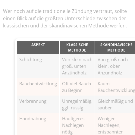
Wer noch auf die traditionelle Zündung vertraut, sollte
einen Blick auf die größten Unterschiede zwischen der
klassischen und der skandinavischen Methode werfen:
ASPEKT
KLASSISCHE
SKANDINAVISCHE
METHODE
METHODE
Schichtung
Von klein nach
Von groß nach
groß, unten
klein, oben
Anzündholz
Anzündholz
Rauchentwicklung
Oft viel Rauch
Kaum
zu Beginn
Rauchentwicklun
Verbrennung
Unregelmäßig,
Gleichmäßig und
ggf. russig
sauber
Handhabung
Häufigeres
Weniger
Nachlegen
Nachlegen,
nötig
entspannter