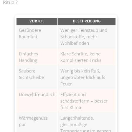
Ritual?
VORTEIL
BESCHREIBUNG
Gesündere
Weniger Feinstaub und
Raumluft
Schadstoffe, mehr
Wohlbefinden
Einfaches
Klare Schritte, keine
Handling
komplizierten Tricks
Saubere
Wenig bis kein Ruß,
Sichtscheibe
ungetrübter Blick aufs
Feuer
Umweltfreundlich
Effizient und
schadstoffarm – besser
fürs Klima
Wärmegenuss
Langanhaltende,
pur
gleichmäßige
Temperierung im ganzen