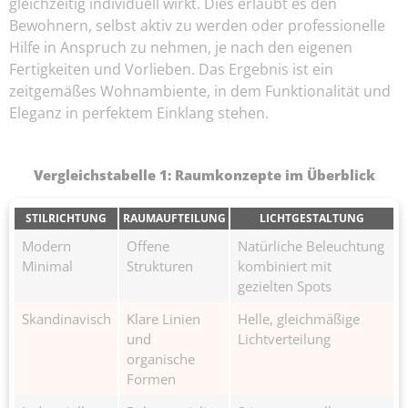
gleichzeitig individuell wirkt. Dies erlaubt es den
Bewohnern, selbst aktiv zu werden oder professionelle
Hilfe in Anspruch zu nehmen, je nach den eigenen
Fertigkeiten und Vorlieben. Das Ergebnis ist ein
zeitgemäßes Wohnambiente, in dem Funktionalität und
Eleganz in perfektem Einklang stehen.
Vergleichstabelle 1: Raumkonzepte im Überblick
STILRICHTUNG
RAUMAUFTEILUNG
LICHTGESTALTUNG
Modern
Offene
Natürliche Beleuchtung
Minimal
Strukturen
kombiniert mit
gezielten Spots
Skandinavisch
Klare Linien
Helle, gleichmäßige
und
Lichtverteilung
organische
Formen