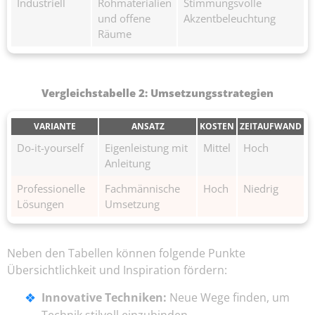
Industriell
Rohmaterialien
Stimmungsvolle
und offene
Akzentbeleuchtung
Räume
Vergleichstabelle 2: Umsetzungsstrategien
VARIANTE
ANSATZ
KOSTEN
ZEITAUFWAND
Do-it-yourself
Eigenleistung mit
Mittel
Hoch
Anleitung
Professionelle
Fachmännische
Hoch
Niedrig
Lösungen
Umsetzung
Neben den Tabellen können folgende Punkte
Übersichtlichkeit und Inspiration fördern:
Innovative Techniken:
Neue Wege finden, um
Technik stilvoll einzubinden.