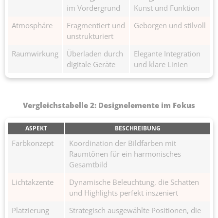
im Vordergrund
Kunst und Funktion
Atmosphäre
Fragmentiert und
Geborgen und stilvoll
unstrukturiert
Raumwirkung
Überladen durch
Elegante Integration
digitale Geräte
und klare Linien
Vergleichstabelle 2: Designelemente im Fokus
ASPEKT
BESCHREIBUNG
Farbkonzept
Koordination der Bildfarben mit
Raumtönen für ein harmonisches
Gesamtbild
Lichtakzente
Dynamische Beleuchtung, die Schatten
und Highlights perfekt inszeniert
Platzierung
Strategisch ausgewählte Positionen, die