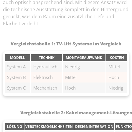
auch optisch ansprechend sind. Mit diesem Ansatz wird
die technische Ausstattung komplett in den Hintergrund
gerückt, was dem Raum eine zusätzliche Tiefe und
Klarheit verleiht.
Vergleichstabelle 1: TV-Lift Systeme im Vergleich
MODELL
TECHNIK
MONTAGEAUFWAND
KOSTEN
System A
Hydraulisch
Niedrig
Mittel
System B
Elektrisch
Mittel
Hoch
System C
Mechanisch
Hoch
Niedrig
Vergleichstabelle 2: Kabelmanagement-Lösunge
LÖSUNG
VERSTECKMÖGLICHKEITEN
DESIGNINTEGRATION
FUNKTIO